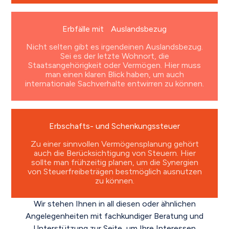
Erbfälle mit Auslandsbezug
Nicht selten gibt es irgendeinen Auslandsbezug.
Sei es der letzte Wohnort, die
Staatsangehörigkeit oder Vermögen. Hier muss
man einen klaren Blick haben, um auch
internationale Sachverhalte entwirren zu können.
Erbschafts- und Schenkungssteuer
Zu einer sinnvollen Vermögensplanung gehört
auch die Berücksichtigung von Steuern. Hier
sollte man frühzeitig planen, um die Synergien
von Steuerfreibeträgen bestmöglich ausnutzen
zu können.
Wir stehen Ihnen in all diesen oder ähnlichen
Angelegenheiten mit fachkundiger Beratung und
Unterstützung zur Seite, um Ihre Interessen